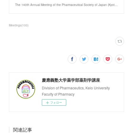
The 140th Annual Meeting of the Pharmaceutical Society of Japan (Kyoto)/Confit
Meetings
(
100
)
慶應義塾大学薬学部薬剤学講座
Division of Pharmaceutics, Keio University
Faculty of Pharmacy
フォロー
関連記事