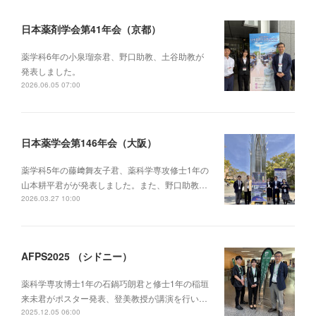
日本薬剤学会第41年会（京都）
薬学科6年の小泉瑠奈君、野口助教、土谷助教が
発表しました。
2026.06.05 07:00
日本薬学会第146年会（大阪）
薬学科5年の藤﨑舞友子君、薬科学専攻修士1年の
山本耕平君がが発表しました。また、野口助教…
2026.03.27 10:00
AFPS2025 （シドニー）
薬科学専攻博士1年の石鍋巧朗君と修士1年の稲垣
来未君がポスター発表、登美教授が講演を行い…
2025.12.05 06:00