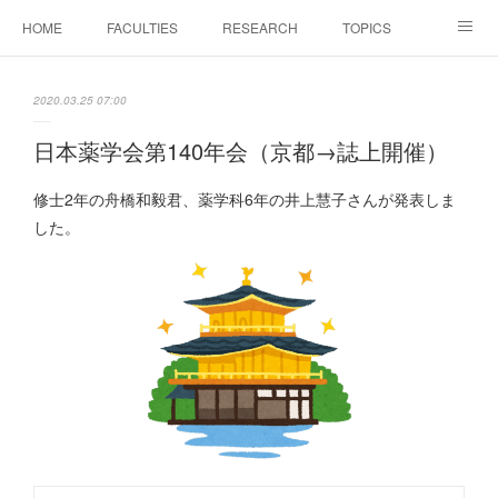
HOME
FACULTIES
RESEARCH
TOPICS
PAPERS
MEETINGS
ALUMNI
Members Only
2020.03.25 07:00
日本薬学会第140年会（京都→誌上開催）
修士2年の舟橋和毅君、薬学科6年の井上慧子さんが発表しま
した。