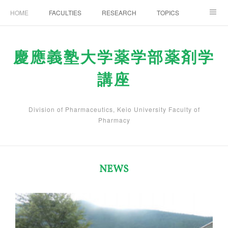
HOME
FACULTIES
RESEARCH
TOPICS
PAPERS
MEETINGS
ALUMNI
Members Only
慶應義塾大学薬学部薬剤学
講座
Division of Pharmaceutics, Keio University Faculty of
Pharmacy
NEWS