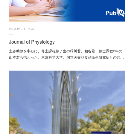
2026.04.24 12:00
Journal of Physiology
土谷助教を中心に、修士課程修了生の緑川君、粕谷君、修士課程2年の
山本君も携わった、東京科学大学、国立医薬品食品衛生研究所との共…