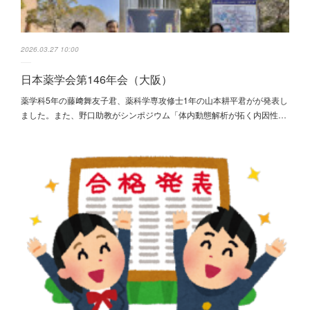
2026.03.27 10:00
日本薬学会第146年会（大阪）
薬学科5年の藤﨑舞友子君、薬科学専攻修士1年の山本耕平君がが発表し
ました。また、野口助教がシンポジウム「体内動態解析が拓く内因性…