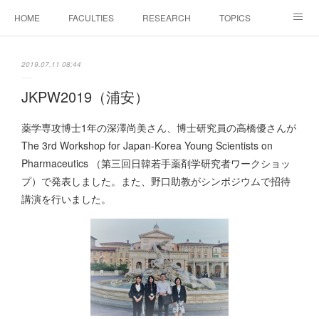
HOME
FACULTIES
RESEARCH
TOPICS
PAPERS
MEETINGS
ALUMNI
Members Only
2019.07.11 08:44
JKPW2019（浦安）
薬学専攻博士1年の深澤尚美さん、博士研究員の高橋優さんが
The 3rd Workshop for Japan-Korea Young Scientists on
Pharmaceutics （第三回日韓若手薬剤学研究者ワークショッ
プ）で発表しました。また、野口助教がシンポジウムで招待
講演を行いました。