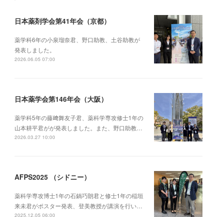
日本薬剤学会第41年会（京都）
薬学科6年の小泉瑠奈君、野口助教、土谷助教が
発表しました。
2026.06.05 07:00
日本薬学会第146年会（大阪）
薬学科5年の藤﨑舞友子君、薬科学専攻修士1年の
山本耕平君がが発表しました。また、野口助教…
2026.03.27 10:00
AFPS2025 （シドニー）
薬科学専攻博士1年の石鍋巧朗君と修士1年の稲垣
来未君がポスター発表、登美教授が講演を行い…
2025.12.05 06:00