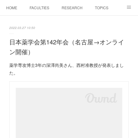
HOME
FACULTIES
RESEARCH
TOPICS
PAPERS
MEETINGS
ALUMNI
Members Only
2022.03.27 10:50
日本薬学会第142年会（名古屋→オンライ
ン開催）
薬学専攻博士3年の深澤尚美さん、西村准教授が発表しまし
た。