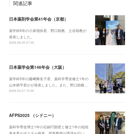
関連記事
日本薬剤学会第41年会（京都）
薬学科6年の小泉瑠奈君、野口助教、土谷助教が
発表しました。
2026.06.05 07:00
日本薬学会第146年会（大阪）
薬学科5年の藤﨑舞友子君、薬科学専攻修士1年の
山本耕平君がが発表しました。また、野口助教…
2026.03.27 10:00
AFPS2025 （シドニー）
薬科学専攻博士1年の石鍋巧朗君と修士1年の稲垣
来未君がポスター発表、登美教授が講演を行い…