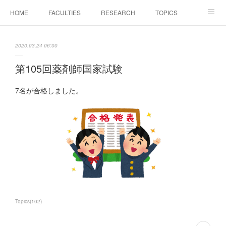
HOME
FACULTIES
RESEARCH
TOPICS
PAPERS
MEETINGS
ALUMNI
Members Only
2020.03.24 06:00
第105回薬剤師国家試験
7名が合格しました。
Topics
(
102
)