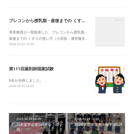
プレコンから授乳期・産後までの くすりの使い方
登美教授が一部執筆した、プレコンから授乳期・
産後までの くすりの使い方（小原拓・酒井隆全…
2026.05.22 10:30
第111回薬剤師国家試験
6名が合格しました。
2026.03.25 05:00
2025.03.29 08:00
2025.03.24 10:00
日本薬学会第145年会（福
2024年度 卒業生・修了生
岡）