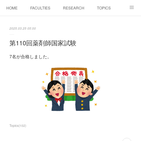
HOME
FACULTIES
RESEARCH
TOPICS
PAPERS
MEETINGS
ALUMNI
Members Only
2025.03.25 05:00
第110回薬剤師国家試験
7名が合格しました。
Topics
(
102
)