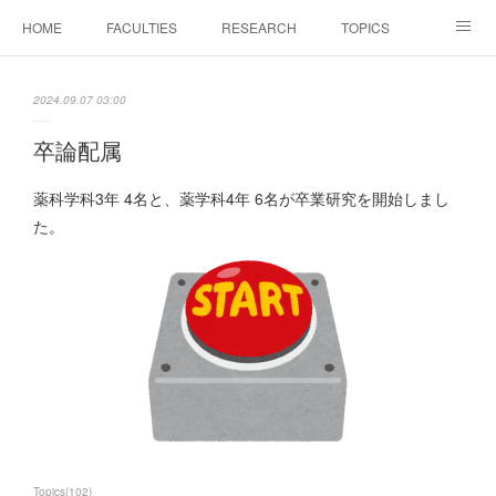
HOME
FACULTIES
RESEARCH
TOPICS
PAPERS
MEETINGS
ALUMNI
Members Only
2024.09.07 03:00
卒論配属
薬科学科3年 4名と、薬学科4年 6名が卒業研究を開始しまし
た。
Topics
(
102
)