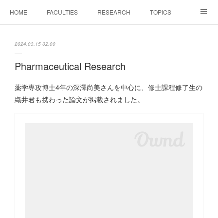
HOME
FACULTIES
RESEARCH
TOPICS
PAPERS
MEETINGS
ALUMNI
Members Only
2024.03.15 02:00
Pharmaceutical Research
薬学専攻博士4年の深澤尚美さんを中心に、修士課程修了生の
織井君も携わった論文が掲載されました。