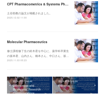
CPT Pharmacometrics & Systems Pharmacology
土谷助教の論文が掲載されました。
2025.12.02 11:00
Molecular Pharmaceutics
修士課程修了生の鈴木君を中心に、薬学科卒業生
の坂本君、山内さん、橋本さん、中口さん、坂…
2025.11.03 05:23
2024.10.17 04:46
2024.02.02 23:30
Biochemical and
Placenta
Biophysical Research
Communications