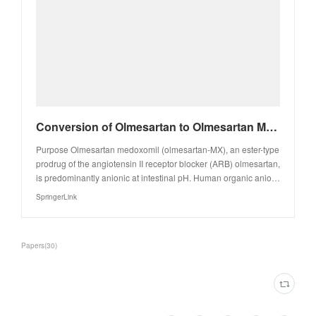
Conversion of Olmesartan to Olmesartan Medoxomil, A Prodrug that Improves Intestinal Absorption, Con
Purpose Olmesartan medoxomil (olmesartan-MX), an ester-type
prodrug of the angiotensin II receptor blocker (ARB) olmesartan,
is predominantly anionic at intestinal pH. Human organic anio…
SpringerLink
Papers
(
30
)