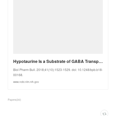
Hypotaurine Is a Substrate of GABA Transporter Family Members GAT2/Slc6a13 and TAUT/Slc6a6. - PubMe
Biol Pharm Bull. 2018;41(10):1523-1529. doi: 10.1248/bpb.b18-
00168.
www.ncbi.nlm.nih.gov
Papers
(
30
)