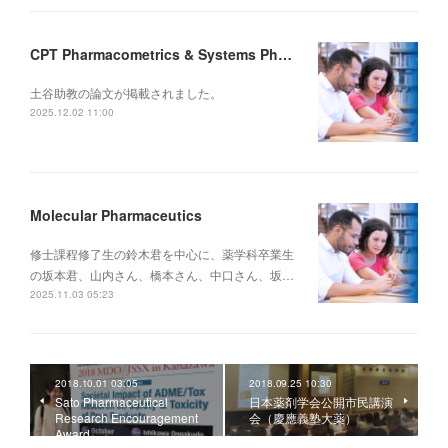
CPT Pharmacometrics & Systems Pharmacology
土谷助教の論文が掲載されました。
2025.12.02 11:00
Molecular Pharmaceutics
修士課程修了生の鈴木君を中心に、薬学科卒業生
の坂本君、山内さん、橋本さん、中口さん、坂…
2025.11.03 05:23
2018.10.01 03:05
2018.09.25 10:30
Sato Pharmaceutical
日本薬剤学会公開市民講演
Research Encouragement
会（慶應義塾大薬）
Award