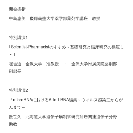
開会挨拶
中島恵美 慶應義塾大学薬学部薬剤学講座 教授
特別講演1
｢Scientist-Pharmacistのすすめ～基礎研究と臨床研究の橋渡し
～｣
崔吉道 金沢大学 准教授 ・ 金沢大学附属病院薬剤部
副部長
特別講演2
「microRNAにおけるA-to-I RNA編集～ウィルス感染症からが
んまで～」
飯笹久 北海道大学遺伝子病制御研究所癌関連遺伝子分野
助教